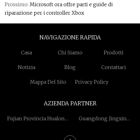
Prossimo:
Microsoft ora offre parti e guide di
riparazione per i controller Xbox
NAVIGAZIONE RAPIDA
Casa
Chi Siamo
Prodotti
Notizia
Blog
Contattaci
Mappa Del Sito
Privacy Policy
AZIENDA PARTNER
Fujian Provincia Hualong
Guangdong Jingxin
Macchinari Co., Ltd
Shangpin Tecnologia Co.,
Ltd.